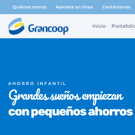
Saltar
Quiénes somos
Asóciate en línea
Contáctanos
al
contenido
Inicio
Portafoli
AHORRO INFANTIL
Grandes sueños empiezan
con pequeños ahorros