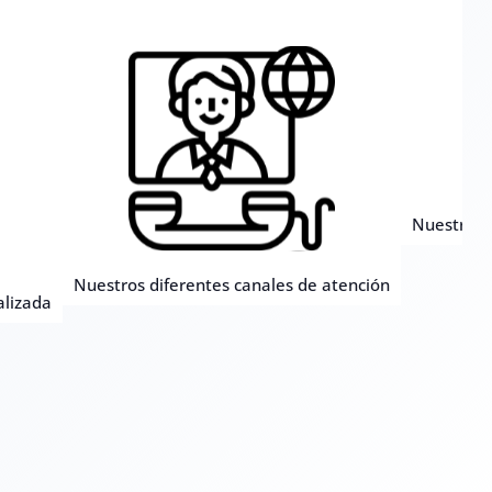
Nuestro ob
Nuestros diferentes canales de atención
alizada