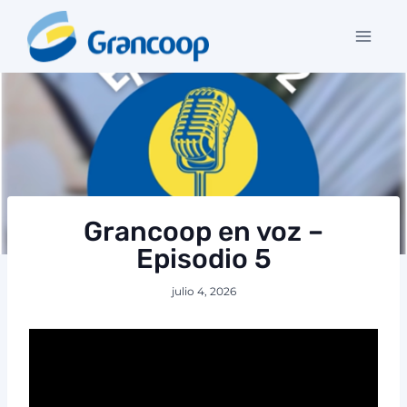
Saltar
al
contenido
Grancoop en voz –
Episodio 5
julio 4, 2026